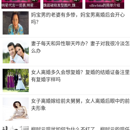
明星代言一览表,明星代言一览表图片
魏晨破晓发型图片,魏晨破晓MV
silkwhitia的简单介绍
妈宝男的老婆有多惨，妈宝男离婚后会开心
吗？
妻子每天和异性聊天咋办？妻子对我很冷淡怎
么办
女人离婚多久会想复婚？复婚的结婚证备注里
有复婚字样吗
女子离婚嫁给前夫舅舅，女人离婚后眼中的前
夫形象
柳时元现状如何为什么不红了，柳时元的现任