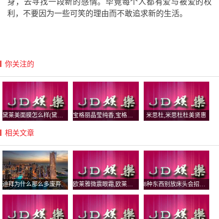
身，去寻找一段新的感情。毕竟每个人都有爱与被爱的权
利，不要因为一些可笑的理由而不敢追求新的生活。
你关注的
黛莱美面膜怎么样(黛莱美面膜怎么样啊)
宝格丽晶莹纯香,宝格丽晶莹纯香好闻吗
米思杜,米思杜杜美贤惠
相关文章
迪拜为什么那么多废弃车？迪拜人可以娶几个老婆
欧莱雅微震眼霜,欧莱雅微震眼霜好用吗
8种东西别放床头会招鬼，床不留空枕是什么意思？