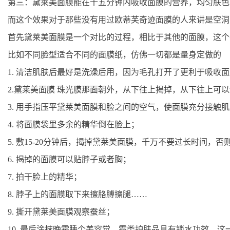
第三：黛莱美面膜能在十五分钟内吸收面膜的营养，均匀肤
而这个效果对于那些没有用过欧蒂芙奇迹面膜的人来讲是空洞
首先黛莱美面膜是一个对比的过程，相比于其他的面膜，这个
比如不同脸型适合不同的面膜纸，仿佛一切都是量身定做的
1. 清洁肌肤后最好是洗澡后用，因为毛孔打开了更利于吸收
2.黛莱美面膜 珠光膜那面朝外，从下往上揭掉，从下往上可
3. 用手指压平黛莱美面膜和脸之间的空气，使面膜充分接触
4. 将面膜袋里多余的精华倒在脸上；
5. 敷15-20分钟后，揭掉黛莱美面膜，千万不要过长时间，
6. 揭掉的面膜可以贴脖子或者胸；
7. 拍干脸上的精华；
8. 脖子上的面膜取下来擦胳膊擦腿……
9. 撕开黛莱美面膜观察蚕丝；
10. 最后涂抹晚霜睡个美容觉，霜类护肤品具有锁水功效，