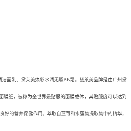
润洁面乳、黛莱美焕彩水润无瑕BB霜。黛莱美品牌是由广州黛
丝面膜纸，被称为全世界最贴服的面膜载体，其贴服度可以达到
有良好的营养保健作用。萃取自蓝莓和水莲物提取物中的精华，