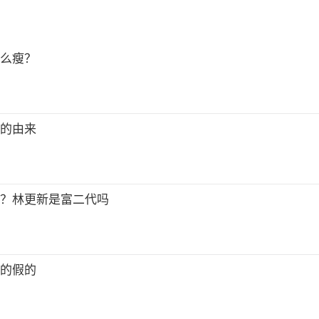
这么瘦？
巴的由来
集？林更新是富二代吗
真的假的