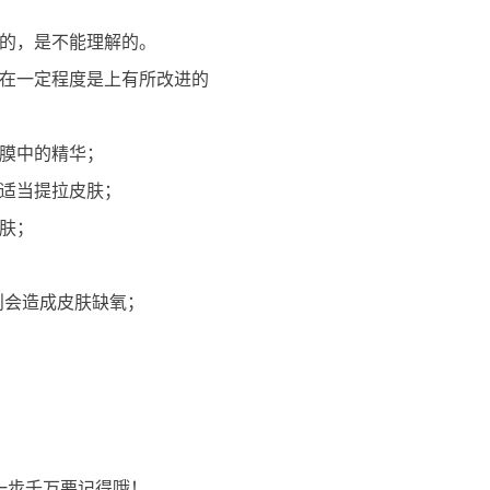
色
的，是不能理解的。
在一定程度是上有所改进的
面膜中的精华；
以适当提拉皮肤；
肌肤；
否则会造成皮肤缺氧；
这一步千万要记得哦！