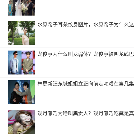
水原希子耳朵纹身图片，水原希子为什么
龙俊亨为什么叫龙弱体？龙俊亨被叫龙磕
林更新汪东城姐姐立正向前走吻戏在第几
观月雏乃为啥叫粪贵人？观月雏乃吃粪是