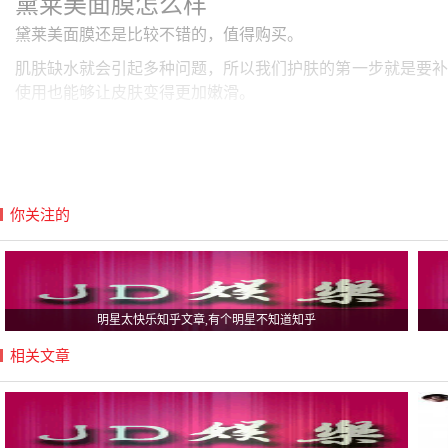
黛莱美面膜怎么样
黛莱美面膜还是比较不错的，值得购买。
肌肤缺水就会引起多种问题，所以我们护肤的第一步就是要补
使用也能够让皮肤变得更加嫩滑。
皮肤光是变得嫩滑还远远不够，一白遮百丑才是最重要的。坚
这样不仅有利于皮肤的吸收，也不会让肌肤有更大的负担，轻
多数容易起痘的朋友都是因为皮肤水油不平衡，如果想要快速
你关注的
仅能够祛痘，还可以确保痘痘不会再生，真正的祛痘又抑痘。
明星太快乐知乎文章,有个明星不知道知乎
相关文章