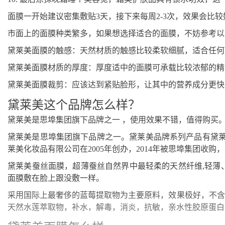
面膜一开始建议密集敷贴3天，接下来每周2-3次，效果会比较
市面上的面膜种类繁多，如果想选择适合的面膜，不妨参考以
黛莱美面膜的触感：天然材质的触感比较柔软细腻，适合任何
黛莱美面膜材质的厚度：厚度适中的面膜可承载比较浓郁的精
黛莱美面膜裁剪：应该达到紧贴脸形，让其中的营养成分更快
黛莱美这个品牌怎么样？
黛莱美是思埠集团旗下品牌之一 ，使用效果不错，值得购买。 ? ? ? ? ? ?
黛莱美是思埠集团旗下品牌之一。黛莱美品牌系列产品有黛莱
莱美化妆品有限公司在2005年创办，2014年被思埠集团收
黛莱美蚕丝面膜，超薄蚕丝自然界中最轻柔的天然纤维,轻薄
面膜敷在脸上跟没敷一样。
采用国际上最奢侈的蓝莓提取物为主要原料，效果极好，不含
天然水莲萃取物，补水，解毒，消炎，抗敏，亲水性胶原蛋白