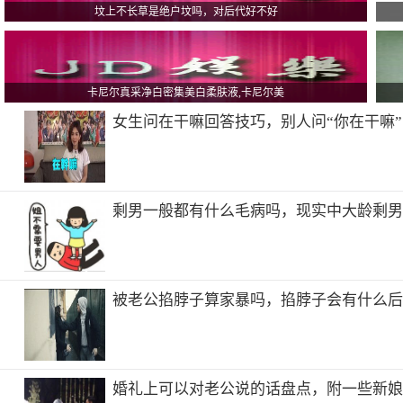
坟上不长草是绝户坟吗，对后代好不好
卡尼尔真采净白密集美白柔肤液,卡尼尔美
女生问在干嘛回答技巧，别人问“你在干嘛
剩男一般都有什么毛病吗，现实中大龄剩
被老公掐脖子算家暴吗，掐脖子会有什么
婚礼上可以对老公说的话盘点，附一些新