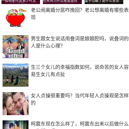
一般明星代言多少代言费啊,明星代言费一
在民间为什么老鼠是财神招财，什么财神手里拿着老鼠？
童子功破了是什么意思？练过童子功的人结婚后就不算童子了吗
老公闹离婚分居咋挽回？老公想离婚有哪些表
现
男生跟女生说话用叠词是娘娘腔吗，说叠词的
人是什么心理？
生三个女儿的幸福指数如何，说命苦的女人容
易生女儿有点扯
女人贞操很重要吗？当代年轻人贞操观是怎样
的
柯震东现在怎么样了，柯震东出来以后做什么