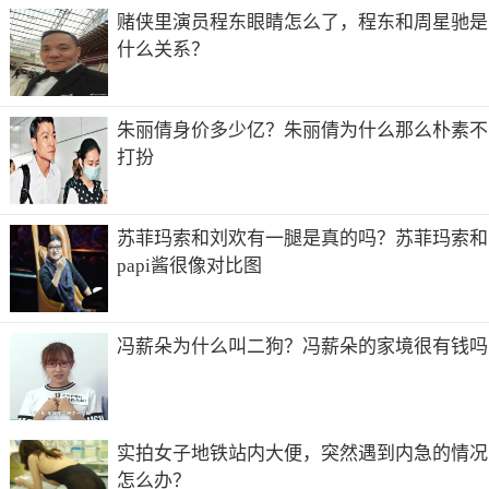
赌侠里演员程东眼睛怎么了，程东和周星驰是
什么关系？
朱丽倩身价多少亿？朱丽倩为什么那么朴素不
打扮
苏菲玛索和刘欢有一腿是真的吗？苏菲玛索和
papi酱很像对比图
冯薪朵为什么叫二狗？冯薪朵的家境很有钱吗
实拍女子地铁站内大便，突然遇到内急的情况
怎么办？