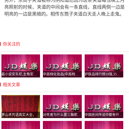
另外，东筒子夹道被称为阴阳道还因为这条夹道每当晚上月
亮照射的时候，夹道的中间会有一条直线，直线两侧一边是
明亮的一边是黑暗的。相传东筒子夹道白天走人晚上走鬼。
你关注的
最小说安东尼,主角安东小说
中高档化妆品(中高档化妆品牌哪些比较好)
护肤品排行榜10强,35岁护肤品排行榜10强
相关文章
茅山术咒语真实大全，茅山五鬼运财术揭秘
对死者为什么要三鞠躬，鞠躬的标准是弯腰多少度？
中国民间传说中都有什么鬼，怨气最大的鬼有哪些？