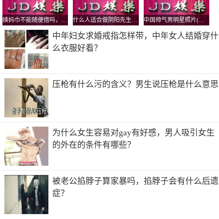
姨妈巾不能随便借吗，为什么借了人家的卫生巾要还？
什么人适合做阴阳先生，真实的民间阴阳先生是道教还是佛教？
中国帅气男明星照片(中国超帅男明星图片)
中年妇女求婚戒指怎样带，中年女人结婚穿什
么衣服好看？
压枪有什么污的含义？男生说压枪是什么意思
为什么女生容易对gay有好感，男人吸引女生
的外在的条件有哪些？
被老公掐脖子算家暴吗，掐脖子会有什么后遗
症？