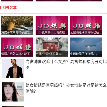
相关文章
黄皮子成精的样子是怎样的？黄皮子真的有白色的吗为啥不能打
妍慕,妍慕火山泥面膜
瓦屋山迷魂凼真相已经解开了吗，瓦屋山迷魂凼真的有这么神奇？
嫖娼之后怎么样才能不被警察抓(嫖娼之后
八卦凹镜挂了家破人亡？为何说挂了八卦镜就倒霉
中国迫降的飞碟照片，飞碟为什么造型都是圆的？
高富帅喜欢追什么女孩？高富帅和矮穷丑对比
图
处女情结是直男癌吗？处女情结是对是错怎么
消除？