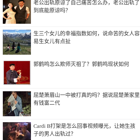
老公出轨原谅了自己痛苦怎么办，老公出轨了
到底能原谅吗？
生三个女儿的幸福指数如何，说命苦的女人容
易生女儿有点扯
郭鹤鸣怎么欺师灭祖了？郭鹤鸣现状如何
屈楚萧眉山一中被打真的吗？据说屈楚萧家里
有钱富二代
Cardi B打架是怎么回事视频曝光，让她生孩
子的男人出轨过？