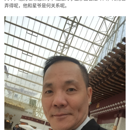
弄得呢，他和星爷是何关系呢。