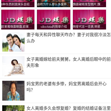
8种东西别放床头会招鬼，床不留空枕是什么意思？
迪拜为什么那么多废弃车？迪拜人可以娶几个老婆
魏晨破晓发型图片,魏晨破晓MV
欧莱雅微震眼霜,欧莱雅微震眼霜好用吗
silkwhitia的简单介绍
明星代言一览表,明星代言一览表图片
妻子每天和异性聊天咋办？妻子对我很冷淡怎
么办
女人离婚后眼中的前夫形象
女子离婚嫁给前夫舅舅，女人离婚后眼中的前
夫形象
女人通常是一个感性动物，比较男方可能更加放不下，特别
是有了孩子的女人。女人离婚后甚至会回想与前夫一起生活
的日子，毕竟离婚后两个人并不是仇人，甚至彼此曾经深爱
妈宝男的老婆有多惨，妈宝男离婚后会开心
过。
吗？
女人离婚多久会想复婚？复婚的结婚证备注里