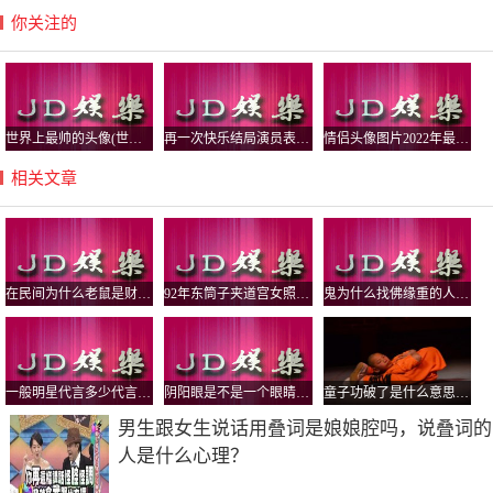
你关注的
世界上最帅的头像(世界上最帅的头像图片)
再一次快乐结局演员表,再一次的结局演员
情侣头像图片2022年最新头像(情侣头像图片
相关文章
在民间为什么老鼠是财神招财，什么财神手里拿着老鼠？
92年东筒子夹道宫女照片，这里墙上的拱形是干嘛用的
鬼为什么找佛缘重的人，佛缘重的人有啥症状？
一般明星代言多少代言费啊,明星代言费一
阴阳眼是不是一个眼睛大一个小，阴阳眼是不是妄想症？
童子功破了是什么意思？练过童子功的人结婚后就不算童子了吗
男生跟女生说话用叠词是娘娘腔吗，说叠词的
人是什么心理？