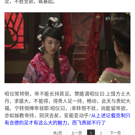
足，不胜至欲，辄暴起。
昭仪常转侧，帝不能长持其足。樊嫕谓昭仪曰:上饵方士大
丹，求盛大，不能得，得贵人足一持，畅动，此天与贵妃大
福，宁转侧俾帝就耶;昭仪曰，;幸转侧不就，尚能留帝欲，
亦如姊教帝持，则厌去矣，安能变动乎?
从上述记载克制只
有合德的足才有这么大的魅力，而飞燕就不行了
共2页:
上一页
1
2
下一页