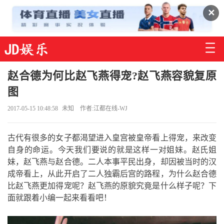
✕
赵合德为何比赵飞燕得宠?赵飞燕容貌复原
图
2017-05-15 10:48:58
未知
作者:江都在线-WJ
古代有很多的女子都渴望进入皇宫被皇帝看上得宠，来改变
自身的命运。今天我们要说的就是这样一对姐妹。赵氏姐
妹，赵飞燕与赵合德。二人本事平民出身，却因被当时的汉
成帝看上，从此开启了二人独霸后宫的路程，为什么赵合德
比赵飞燕更加得宠呢？赵飞燕的原貌究竟是什么样子呢？下
面就跟着小编一起来看看吧！