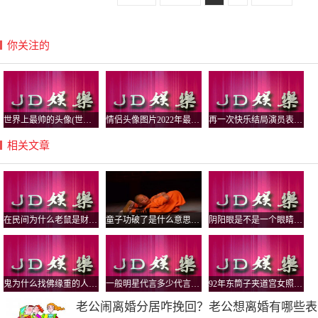
你关注的
世界上最帅的头像(世界上最帅的头像图片)
情侣头像图片2022年最新头像(情侣头像图片
再一次快乐结局演员表,再一次的结局演员
相关文章
在民间为什么老鼠是财神招财，什么财神手里拿着老鼠？
童子功破了是什么意思？练过童子功的人结婚后就不算童子了吗
阴阳眼是不是一个眼睛大一个小，阴阳眼是不是妄想症？
鬼为什么找佛缘重的人，佛缘重的人有啥症状？
一般明星代言多少代言费啊,明星代言费一
92年东筒子夹道宫女照片，这里墙上的拱形是干嘛用的
老公闹离婚分居咋挽回？老公想离婚有哪些表