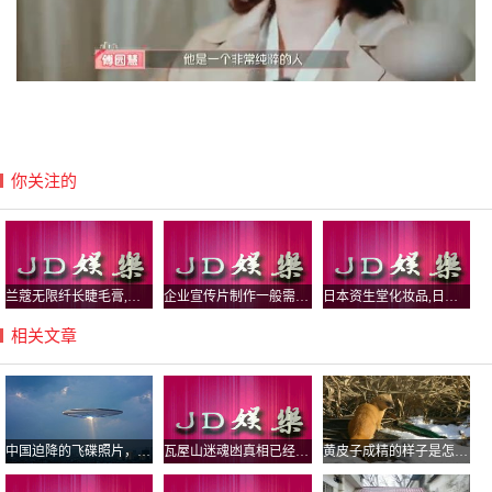
你关注的
兰蔻无限纤长睫毛膏,兰蔻天然颈睫毛膏
企业宣传片制作一般需要多少钱,企业宣传
日本资生堂化妆品,日本资生堂化妆品图片
相关文章
中国迫降的飞碟照片，飞碟为什么造型都是圆的？
瓦屋山迷魂凼真相已经解开了吗，瓦屋山迷魂凼真的有这么神奇？
黄皮子成精的样子是怎样的？黄皮子真的有白色的吗为啥不能打