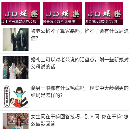
凝霜是什么时候用的
凝露的质地是介于化妆水和乳液之间的，有时候能够代替化
坟上不长草是绝户坟吗，对后代好不好
风景照片取名,风景照片起独特的名字
明星照片识别名字(明星图片识别名字)
妆水使用，所以一般保湿凝露多用于洁面之后，乳液之前的
被老公掐脖子算家暴吗，掐脖子会有什么后遗
步骤，可以化妆水后用，也可以直接不用化妆水而用保湿凝
症？
露。
凝霜是面霜的一种，一般用于护肤的最后一步。另外，凝霜
和乳霜不同，乳霜质地比凝霜厚，凝霜是清爽质地，轻盈的
婚礼上可以对老公说的话盘点，附一些新娘对
啫喱触感，适合偏油性肌肤或夏季炎热时期用。
父母说的话
保湿凝霜是干嘛的
保湿凝露是化妆护肤品中的一种，质地呈现啫喱状态，因为
剩男一般都有什么毛病吗，现实中大龄剩男的
它比化妆水质地后，但又比乳液质地轻薄，是介于化妆水和
结局是怎样的？
乳液之间的一种护肤品，通常也可以代替保湿水使用，然后
直接使用乳液。
保湿凝露一般最常添加一些植物精华和矿泉因子，所以能够
女生问在干嘛回答技巧，别人问“你在干嘛”怎
帮助肌肤进行问题改善，并且持续的时间还比较长，尤其是
么幽默回答
能够改善皮肤上的干纹。