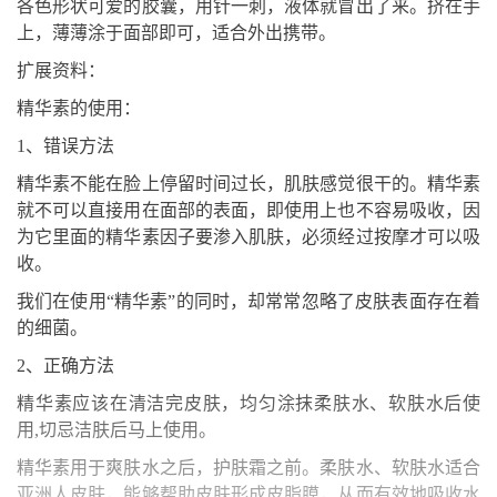
各色形状可爱的胶囊，用针一刺，液体就冒出了来。挤在手
上，薄薄涂于面部即可，适合外出携带。
扩展资料：
精华素的使用：
1、错误方法
精华素不能在脸上停留时间过长，肌肤感觉很干的。精华素
就不可以直接用在面部的表面，即使用上也不容易吸收，因
为它里面的精华素因子要渗入肌肤，必须经过按摩才可以吸
收。
我们在使用“精华素”的同时，却常常忽略了皮肤表面存在着
的细菌。
2、正确方法
精华素应该在清洁完皮肤，均匀涂抹柔肤水、软肤水后使
用,切忌洁肤后马上使用。
精华素用于爽肤水之后，护肤霜之前。柔肤水、软肤水适合
亚洲人皮肤，能够帮助皮肤形成皮脂膜，从而有效地吸收水