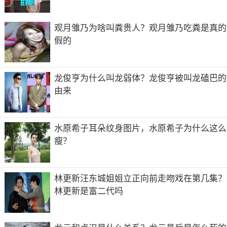
有些保湿凝露还会添加一些矿物质和微量元素，起到一些修
复性效果，比如能够针对敏感肌肤进行舒缓和抗过敏，增强
观月雏乃为啥叫粪贵人？观月雏乃吃粪是真的
肌肤自身免疫力和抵抗能力。
假的
但保湿凝露的含水、补水和锁水能力都非常强，所以常常被
用以油性肌肤使用，且因为是无油配方，所以一般保湿效果
龙俊亨为什么叫龙弱体？龙俊亨被叫龙磕巴的
不太理想，还是需要搭配乳液一起使用的。
由来
凝霜和乳霜的区别
1、凝霜
水原希子耳朵纹身图片，水原希子为什么这么
质地半透明，颜色各样，凝霜如啫喱，是一种十分轻薄的护
瘦？
肤品，触感清凉，适合炎热的夏季使用。适合油皮和混合皮
使用。含油成分少，甚至有的凝霜不含油分，比如芦荟胶。
凝霜有许多用途，除了一般的补水保湿，还可以用于睡眠面
林更新汪东城姐姐立正向前走吻戏在第几集？
膜、晒后修复等等。
林更新是富二代吗
2、乳霜
质地不透明，颜色多为白色或者米色，质地比凝霜要厚，含
有油分，但是油分不高，适合秋冬季节，以及初春使用。适