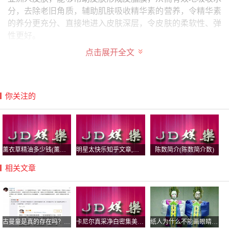
分，去除老旧角质，辅助肌肤吸收精华素的营养，令精华素
的养分更充分、直接地进入皮肤深层，令皮肤的柔软性、弹
性更好。
点击展开全文
它是完全提取于芦荟并经过高渗透技术处理，所以它可很快
被肌肤吸收，无须洗去。由于它的纯植物特性，不会有过量
或有其他任何副作用。
参考资料：百度百科-护肤
你关注的
参考资料：百度百科-精华素
凝霜是什么时候用的
保湿凝露的质地是介于化妆水和乳液之间的，有时候能够代
薰衣草精油多少钱(薰衣草精油多少钱一克)
明星太快乐知乎文章,有个明星不知道知乎
陈数简介(陈数简介数)
替化妆水使用，所以一般保湿凝露多用于洁面之后，乳液之
相关文章
前的步骤，可以化妆水后用，也可以直接不用化妆水而用保
湿凝露。
护肤品类分得很细致,比如面霜是一个大类,它包括凝霜、乳
霜等等。那么，凝霜是什么时候用的下面我们就来了解下凝
古曼童是真的存在吗？古曼童佛牌什么价格怎么养？
卡尼尔真采净白密集美白柔肤液,卡尼尔美
纸人为什么不能画眼睛？为什么不能随便扎纸人？
霜的正确使用方法吧!