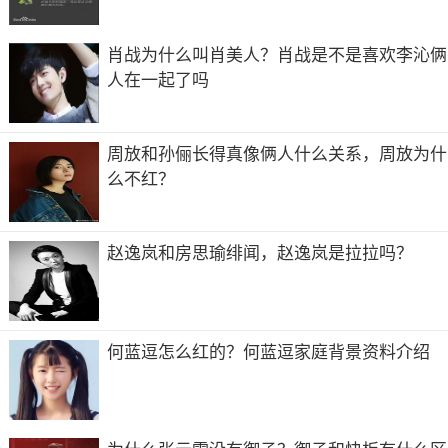
他曾说，自己努力，是为了以后的少动脑子。虽然有人说逞
强很累，但是，现实告诉他不强会更累。很多人觉得我们就
肖战为什么叫肖美人？肖战是不是喜欢李沁俩
是一个个平凡的人，就应该过平凡的生活。可怕的不是平凡
人在一起了吗
的生活，而是将平凡赋予价值。
肖骁反对这样做，因为他说，成功的人最谦虚，他们愿意将
成功归结为运气。但真要相信了他们说的，那就是入坑了。
周放和孙俪长得真像俩人什么关系，周放为什
肖骁就是这样一个真实且奇葩的人，你喜欢吗？
么不红？
三、林皓洋也整了，但是一个“身份变换”的演员
很多人不认识这位演员，他之前在杨紫的《香蜜沉沉烬如
赵逸岚和房思瑜绯闻，赵逸岚是拉拉吗？
霜》找那个演出，他饰演了扑哧君，很多人可能会有点印
象，但是，更多人觉得，这个人好像有点眼熟。的确是，他
还在《识汝不识丁》 、《倩狐传》等作品中有演出。
虽然他不出名，但他因为整行上了热搜，他还专门回应了此
何蓝逗怎么红的？何蓝逗家庭背景资料介绍
事，表示，这对于一个小透明而言，有点受宠若惊的感觉。
要是大家认可他的审美，以后可以多分享一些相关内容。字
里行间，充满的是感激之情。