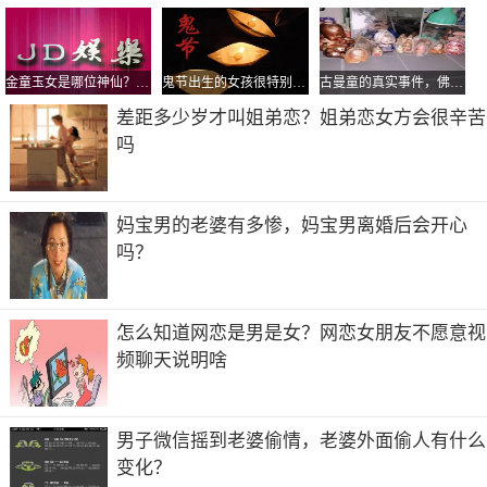
男子
肖骁，很多人认识他，是在《奇葩说》，他上来的时候，并
没有什么引人瞩目的成就，但是，他的观点，总能打动人。
金童玉女是哪位神仙？金童玉女怎么贴才正确
鬼节出生的女孩很特别聪明？为什么郭晶晶孩子生日是中元节
古曼童的真实事件，佛牌和古曼童哪个好？
很多人觉得，这样的人，是哗众取宠的，为的是收获流量，
差距多少岁才叫姐弟恋？姐弟恋女方会很辛苦
为的是挣到大钱。
吗
肖骁对此的观点是，不要装，认真努力。他也是凭着这个认
真努力，收获了很多。他表示，很多人愿意放弃，是因为他
们缺少认真准备后带来的自信和底气，也没有获得努力后带
妈宝男的老婆有多惨，妈宝男离婚后会开心
来的踏实。
吗？
很多人说，肖骁这样的，没有什么了不起的，获得一点名
气，就去整了。肖骁表示，要是自己花钱整了，你还看不出
来，那我这么多钱不是白花了？这个思路，还是蛮清奇的。
怎么知道网恋是男是女？网恋女朋友不愿意视
频聊天说明啥
肖骁愿意做一个真实的人，但是，很多人觉得，他这样的举
动，有点奇葩。小小竟然认可这种的评价，要不奇葩，来
《奇葩说》干啥？这个解释，真的很“肖骁”！他虽然有很多
男子微信摇到老婆偷情，老婆外面偷人有什么
槽点，但他凭着自己的努力，获得了认可，他拿到了《奇葩
变化？
说》第四季的冠军。