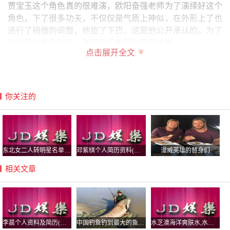
贾宝玉这个角色真的很难演，欧阳奋强老师为了演绎好这个
角色，下了很多功夫，不仅仅是气质上神似，在外形上了也
进行了稍微的调整，他垫了下巴，这是他公开承认的。为了
让自己与角色贴近，欧阳奋强老师也是蛮拼的。
点击展开全文
他们在剧组里相互学习，也用自己的实力演绎了经典的角
色。贾宝玉与林黛玉的爱情故事，很多人知道，欧阳奋强和
陈晓旭在角色中，是一对鸳侣，但因为当时的环境，两个人
你关注的
没有走到一起。
欧阳奋强将贾宝玉身上的执拗，演绎得很到位，那种想得而
得不到的气愤，那种爱而不得的幽怨，还有那种看着爱人离
开的悲伤，用眼神和悲伤演绎得很到位，怪不得这个角色，
东北女二人转明星名单,东北二人转女演员
邓紫棋个人简历资料(邓紫棋个人简历资料
漫威英雄的替身们
是难以超越的。
相关文章
他对角色的把握很到位，让他与贾宝玉紧密结合在一起，他
之后也演绎过角色，但是，都没有超越贾宝玉。可见他在研
习贾宝玉的时候，得有多用心。也是因此，才成就了这样一
个经典的形象。
二、肖骁虽然也整了，但他是一个来自于《奇葩说》的奇葩
李晨个人资料及简历(北大李晨个人资料及
中国钓鱼钓到最大的鱼图，钓鱼钓100斤鲤鱼视频
水芝澳海洋爽肤水,水芝澳官网旗舰店天猫