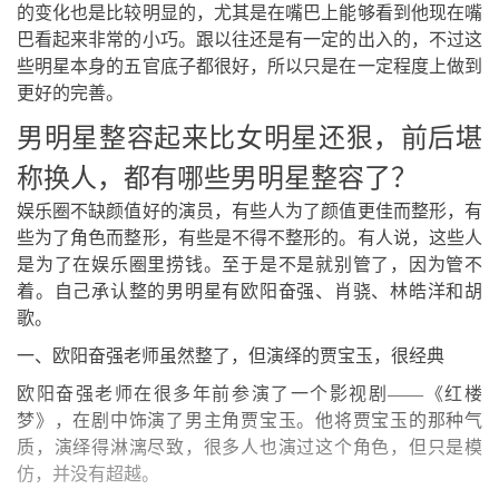
的变化也是比较明显的，尤其是在嘴巴上能够看到他现在嘴
巴看起来非常的小巧。跟以往还是有一定的出入的，不过这
些明星本身的五官底子都很好，所以只是在一定程度上做到
更好的完善。
男明星整容起来比女明星还狠，前后堪
称换人，都有哪些男明星整容了？
娱乐圈不缺颜值好的演员，有些人为了颜值更佳而整形，有
些为了角色而整形，有些是不得不整形的。有人说，这些人
是为了在娱乐圈里捞钱。至于是不是就别管了，因为管不
着。自己承认整的男明星有欧阳奋强、肖骁、林皓洋和胡
歌。
一、欧阳奋强老师虽然整了，但演绎的贾宝玉，很经典
欧阳奋强老师在很多年前参演了一个影视剧——《红楼
梦》，在剧中饰演了男主角贾宝玉。他将贾宝玉的那种气
质，演绎得淋漓尽致，很多人也演过这个角色，但只是模
仿，并没有超越。